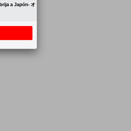
a a Japón- オ