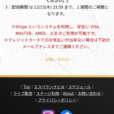
ください。)
3：配信期間 は 12/15(木) 23:59 まで、１週間のご視聴と
なります。
※Stripe というシステムを利用し、安全に VISA、
MASTER、AMEX、JCB のご利用が可能です。
※クレジットカードでのお支払いが出来ない場合は下記の
メールアドレスまでご連絡ください。
— お問い合わせ —
｜
Top
｜
エスペランサとは
｜
スケジュール
｜
｜
ライブ配信
｜
ステージ利用
｜
About
｜
お問い合わせ
｜
｜
プライバシーポリシー
｜