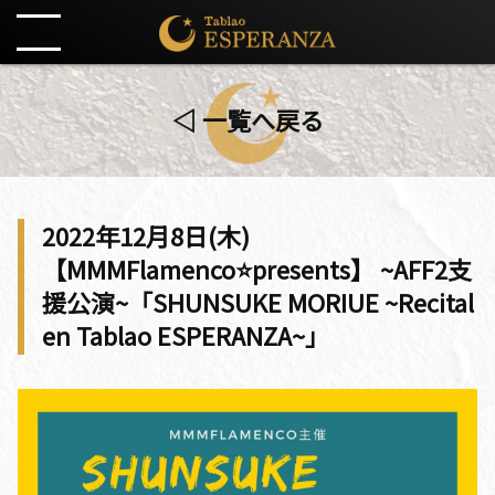
◁ 一覧へ戻る
2022年12月8日(木)
【MMMFlamenco⭐️presents】 ~AFF2支
援公演~「SHUNSUKE MORIUE ~Recital
en Tablao ESPERANZA~」