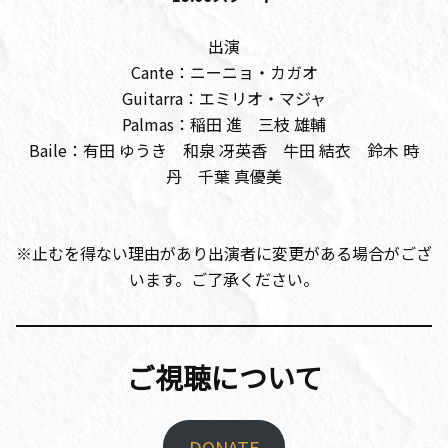
出演
Cante：ニーニョ・カガオ
Guitarra：エミリオ・マジャ
Palmas：稲田 進 三枝 雄輔
Baile：有田 ゆうき 和泉 冴英香 牛田 結衣 鈴木 時
丹 千葉 真優美
※止むを得ない理由があり出演者に変更がある場合がござ
います。ご了承ください。
ご視聴について
DONATE