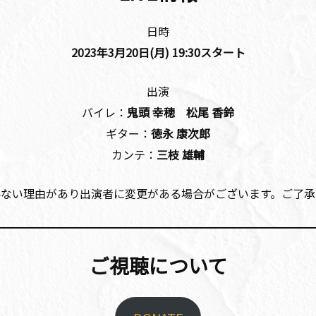
日時
2023年3月20
日(月)
19:30
スタート
出演
バイレ：
鬼頭 幸穂 松尾 香鈴
ギター：
徳永 康次郎
カンテ：
三枝 雄輔
得ない理由があり出演者に変更がある場合がございます。ご了承
ご視聴について