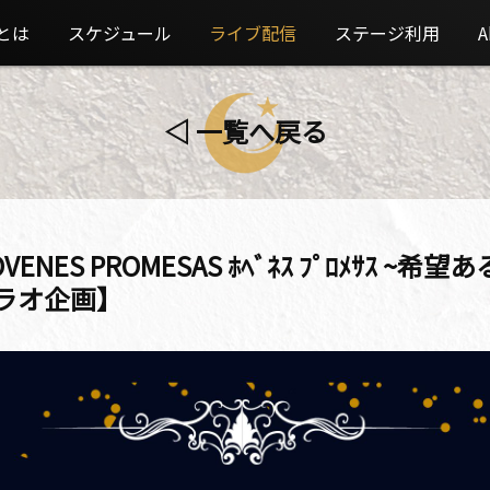
とは
スケジュール
ライブ配信
ステージ利用
A
◁ 一覧へ戻る
OVENES PROMESAS ﾎﾍﾞﾈｽ ﾌﾟﾛﾒｻｽ
タブラオ企画】