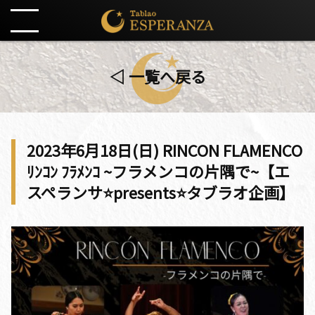
◁ 一覧へ戻る
2023年6月18日(日) RINCON FLAMENCO
ﾘﾝｺﾝ ﾌﾗﾒﾝｺ ~フラメンコの片隅で~【エ
スペランサ⭐️presents⭐️タブラオ企画】