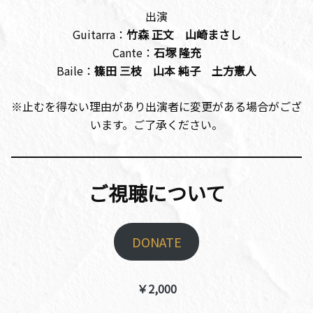
出演
Guitarra：
竹森 正文 山崎まさし
Cante：
石塚 隆充
Baile：
篠田 三枝 山本 純子 土方憲人
※止むを得ない理由があり出演者に変更がある場合がござ
います。ご了承ください。
ご視聴について
DONATE
￥2,000