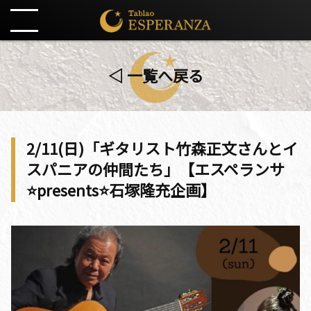
◁ 一覧へ戻る
2/11(日)「ギタリスト竹森正文さんとイ
スパニアの仲間たち」【エスペランサ
⭐️presents⭐️石塚隆充企画】