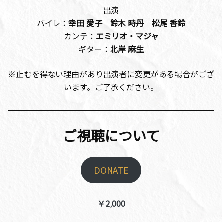
出演
バイレ：
幸田 愛子
鈴木 時丹
松尾 香鈴
カンテ：
エミリオ・マジャ
ギター：
北岸 麻生
※止むを得ない理由があり出演者に変更がある場合がござ
います。ご了承ください。
ご視聴について
DONATE
￥2,000