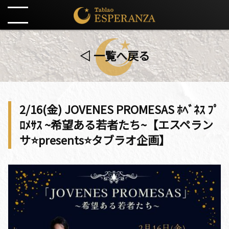
◁ 一覧へ戻る
2/16(金) JOVENES PROMESAS ﾎﾍﾞﾈｽ ﾌﾟ
ﾛﾒｻｽ ~希望ある若者たち~【エスペラン
サ⭐️presents⭐️タブラオ企画】