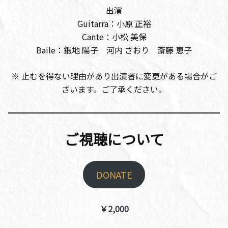
出演
Guitarra：小原 正裕
Cante：小松 美保
Baile：鍜地 陽子 河内 さおり 斎藤 恵子
※ 止むを得ない理由があり出演者に変更がある場合がご
ざいます。ご了承ください。
ご視聴について
DONATE
￥2,000