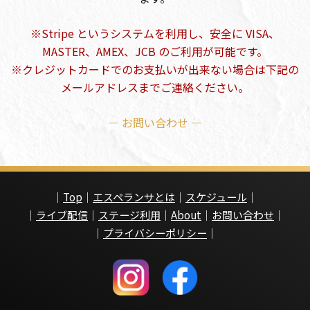
※Stripe というシステムを利用し、安全に VISA、
MASTER、AMEX、JCB のご利用が可能です。
※クレジットカードでのお支払いが出来ない場合は下記の
メールアドレスまでご連絡ください。
— お問い合わせ —
｜
Top
｜
エスペランサとは
｜
スケジュール
｜
｜
ライブ配信
｜
ステージ利用
｜
About
｜
お問い合わせ
｜
｜
プライバシーポリシー
｜