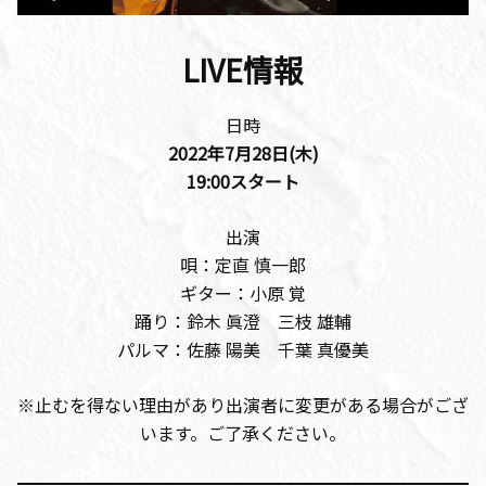
LIVE情報
日時
2022年7月28日(木)
19:00
スタート
出演
唄：定直 慎一郎
ギター：小原 覚
踊り：鈴木 眞澄 三枝 雄輔
パルマ：佐藤 陽美 千葉 真優美
※止むを得ない理由があり出演者に変更がある場合がござ
います。ご了承ください。