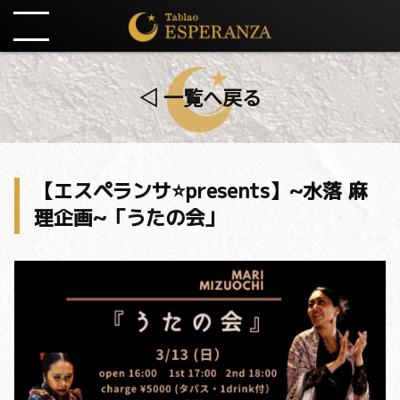
◁ 一覧へ戻る
【エスペランサ⭐️presents】~水落 麻
理企画~「うたの会」