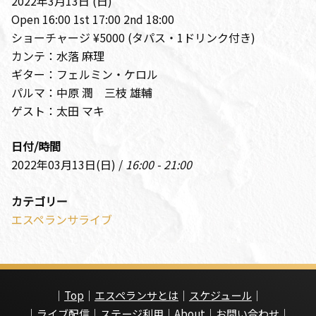
2022年3月13日 (日)
Open 16:00 1st 17:00 2nd 18:00
ショーチャージ ¥5000 (タパス・1ドリンク付き)
カンテ：水落 麻理
ギター：フェルミン・ケロル
パルマ：中原 潤 三枝 雄輔
ゲスト：太田 マキ
日付/時間
2022年03月13日(日) /
16:00 - 21:00
カテゴリー
エスペランサライブ
｜
Top
｜
エスペランサとは
｜
スケジュール
｜
｜
ライブ配信
｜
ステージ利用
｜
About
｜
お問い合わせ
｜