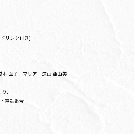
1ドリンク付き)
橋本 直子 マリア 道山 亜由美
より、
・電話番号