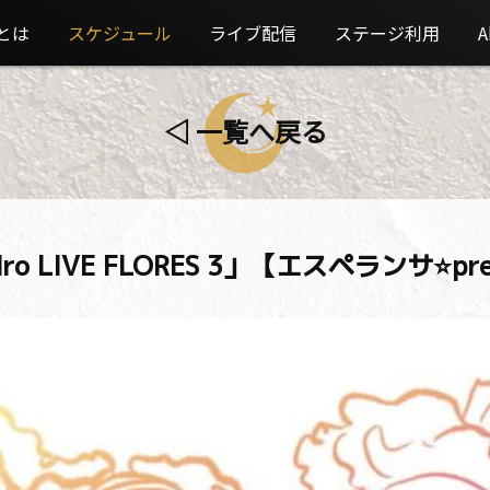
とは
スケジュール
ライブ配信
ステージ利用
A
◁ 一覧へ戻る
endro LIVE FLORES 3」【エスペランサ⭐️p