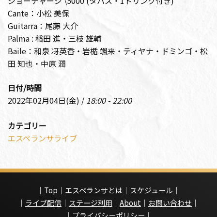
ショーチャージ \5000 (タパス・1ドリンク付き)
Cante：小松 美保
Guitarra：尾藤 大介
Palma : 稲田 進・三枝 雄輔
Baile：和泉 冴英香・岩楯 颯来・ティヤナ・ドミンゴ・松
田 知也・中原 潤
日付/時間
2022年02月04日(金) /
18:00 - 22:00
カテゴリー
エスペランサライブ
｜
Top
｜
エスペランサとは
｜
スケジュール
｜
｜
ライブ配信
｜
ステージ利用
｜
About
｜
お問い合わせ
｜
｜
プライバシーポリシー
｜