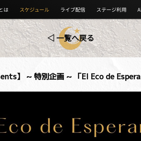
とは
スケジュール
ライブ配信
ステージ利用
A
◁ 一覧へ戻る
ts】 ~ 特別企画 ~ 「El Eco de Esper