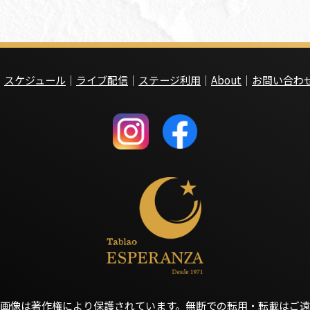
｜
スケジュール
｜
ライブ配信
｜
ステージ利用
｜
About
｜
お問い合わ
画像は著作権により保護されています。
無断での転用・転載はご遠