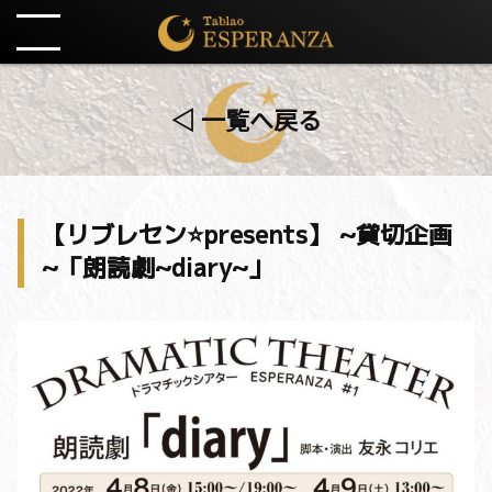
◁ 一覧へ戻る
【リブレセン⭐️presents】 ~貸切企画
~「朗読劇~diary~」