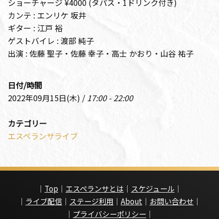
ショーチャージ ¥4000 (タパス・1ドリンク付き)
カンテ : エンリケ 坂井
ギター : 江戸 裕
ゲストバイレ : 渡部 純子
出演 : 佐藤 聖子・佐藤 幸子・高士 かおり・山谷 祐子
日付/時間
2022年09月15日(木) /
17:00 - 22:00
カテゴリー
エスペランサライブ
｜
Top
｜
エスペランサとは
｜
スケジュール
｜
｜
ライブ配信
｜
ステージ利用
｜
About
｜
お問い合わせ
｜
｜
プライバシーポリシー
｜