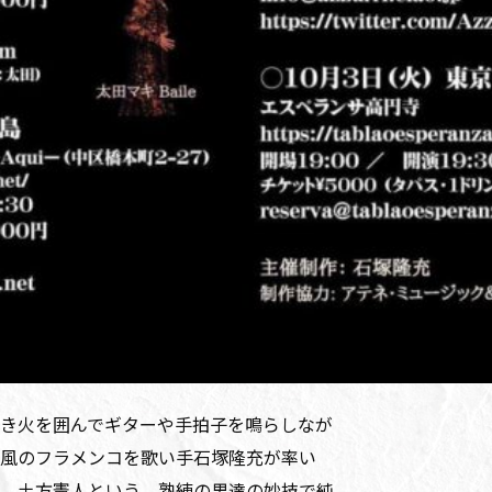
き火を囲んでギターや手拍子を鳴らしなが
風のフラメンコを歌い手石塚隆充が率い
、土方憲人という、熟練の男達の妙技で純