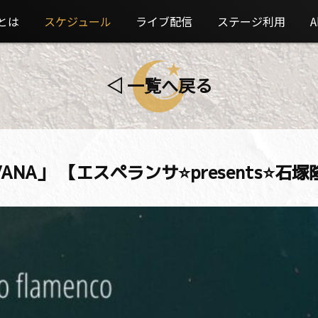
とは
スケジュール
ライブ配信
ステージ利用
A
◁ 一覧へ戻る
RAVANA」 【エスペランサ⭐️presents⭐️