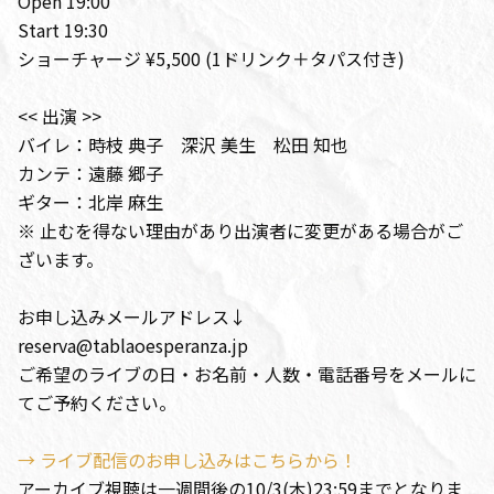
Open 19:00
Start 19:30
ショーチャージ ¥5,500 (1ドリンク＋タパス付き)
<< 出演 >>
バイレ：時枝 典子 深沢 美生 松田 知也
カンテ：遠藤 郷子
ギター：北岸 麻生
※ 止むを得ない理由があり出演者に変更がある場合がご
ざいます。
お申し込みメールアドレス↓
reserva@tablaoesperanza.jp
ご希望のライブの日・お名前・人数・電話番号をメールに
てご予約ください。
→ ライブ配信のお申し込みはこちらから！
アーカイブ視聴は一週間後の10/3(木)23:59までとなりま