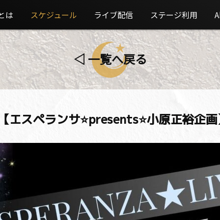
とは
スケジュール
ライブ配信
ステージ利用
A
◁ 一覧へ戻る
IVE【エスペランサ⭐️presents⭐️小原正裕企