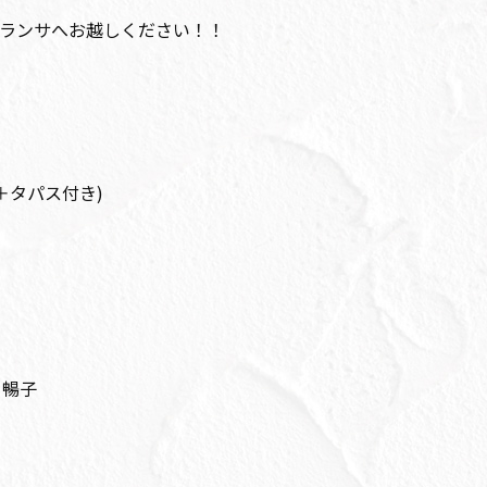
ランサへお越しください！！
ク＋タパス付き)
 暢子