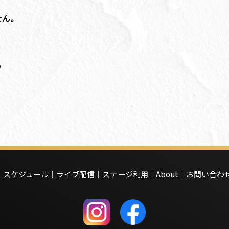
せん。
｜
スケジュール
｜
ライブ配信
｜
ステージ利用
｜
About
｜
お問い合わ