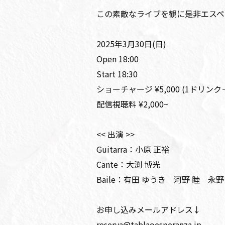
この素敵なライブを観に是非エスペ
2025年3月30日(日)
Open 18:00
Start 18:30
ショーチャージ ¥5,000 (1ドリン
配信視聴料 ¥2,000~
<< 出演 >>
Guitarra：小原 正裕
Cante：大渕 博光
Baile：有田 ゆうき 河野 睦 永野
お申し込みメールアドレス↓
reserva@tablaoesperanza.jp