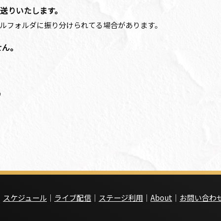
お送りいたします。
ルフォルダに振り分けられてる場合があります。
せん。
｜
スケジュール
｜
ライブ配信
｜
ステージ利用
｜
About
｜
お問い合わ