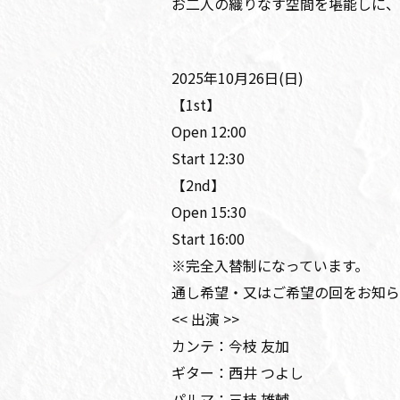
お二人の織りなす空間を堪能しに、
2025年10月26日(日)
【1st】
Open 12:00
Start 12:30
【2nd】
Open 15:30
Start 16:00
※完全入替制になっています。
通し希望・又はご希望の回をお知らせ
<< 出演 >>
カンテ：今枝 友加
ギター：西井 つよし
パルマ：三枝 雄輔