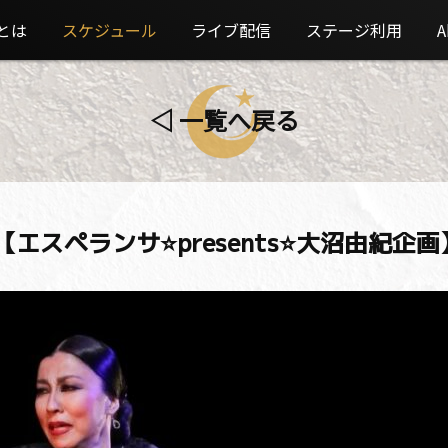
とは
スケジュール
ライブ配信
ステージ利用
A
◁ 一覧へ戻る
a」 【エスペランサ⭐️presents⭐️大沼由紀企画