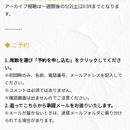
アーカイブ視聴は一週間後の5/2(土)23:59までとなりま
す。
----------
◆ ご予約
1. 席数を選び「予約を申し込む」をクリックしてくださ
い。
※初回時のみ、名前、電話番号、メールアドレスを記入して
ください。
※コメントは必須ではありません。
※確認画面は出ませんのでご注意ください。
2. 追ってこちらから承認メールをお送りいたします。
※メールが届かないときは、迷惑メールフォルダに振り分け
られてる場合があります。