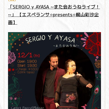
「SERGIO y AYASA ~また会おうねライブ！
~」 【エスペランサ⭐️presents⭐️梶山彩沙企
画】