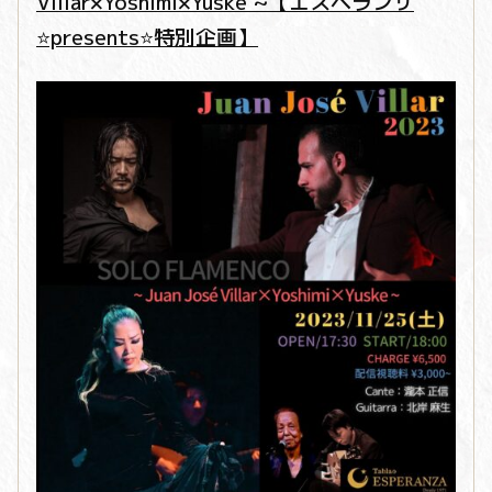
Villar×Yoshimi×Yuske ~【エスペランサ
⭐️presents⭐️特別企画】