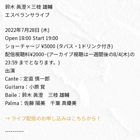
鈴木 眞澄×三枝 雄輔
エスペランサライブ
2022年7月28日 (木)
Open 18:00 Start 19:00
ショーチャージ ¥5000 (タパス・1ドリンク付き)
配信視聴料¥2000~(アーカイブ視聴は一週間後の8/4(木)の
23:59 までとなります。)
出演
Cante：定直 慎一郎
Guitarra：小原 覚
Baile：鈴木 眞澄 三枝 雄輔
Palma：佐藤 陽美 千葉 真優美
→ ライブ配信のお申し込みはこちらから！
----------