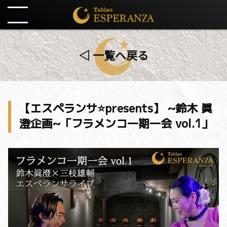
◁ 一覧へ戻る
【エスペランサ⭐️presents】 ~鈴木 眞
澄企画~「フラメンコ一期一会 vol.1」