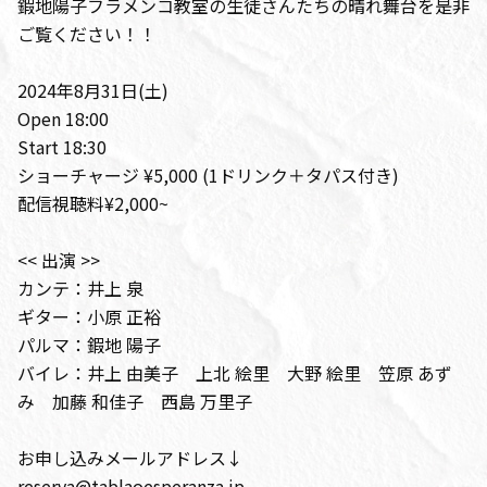
鍜地陽子フラメンコ教室の生徒さんたちの晴れ舞台を是非
ご覧ください！！
2024年8月31日(土)
Open 18:00
Start 18:30
ショーチャージ ¥5,000 (1ドリンク＋タパス付き)
配信視聴料¥2,000~
<< 出演 >>
カンテ：井上 泉
ギター：小原 正裕
パルマ：鍜地 陽子
バイレ：井上 由美子 上北 絵里 大野 絵里 笠原 あず
み 加藤 和佳子 西島 万里子
お申し込みメールアドレス↓
reserva@tablaoesperanza.jp